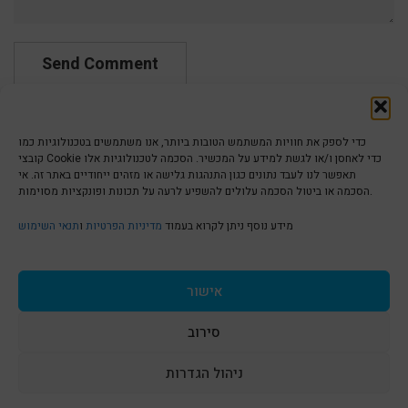
כדי לספק את חוויות המשתמש הטובות ביותר, אנו משתמשים בטכנולוגיות כמו
קובצי Cookie כדי לאחסן ו/או לגשת למידע על המכשיר. הסכמה לטכנולוגיות אלו
תאפשר לנו לעבד נתונים כגון התנהגות גלישה או מזהים ייחודיים באתר זה. אי
הסכמה או ביטול הסכמה עלולים להשפיע לרעה על תכונות ופונקציות מסוימות.
הצהרת נגישות | Accessibility
מידע נוסף ניתן לקרוא בעמוד
מדיניות הפרטיות
ו
תנאי השימוש
מדיניות פרטיות | Privacy Policy
אישור
סירוב
תנאי שימוש | Terms & Conditions
ניהול הגדרות
S