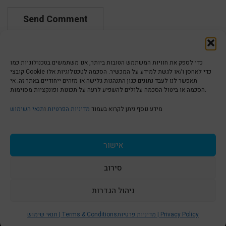
כדי לספק את חוויות המשתמש הטובות ביותר, אנו משתמשים בטכנולוגיות כמו
קובצי Cookie כדי לאחסן ו/או לגשת למידע על המכשיר. הסכמה לטכנולוגיות אלו
תאפשר לנו לעבד נתונים כגון התנהגות גלישה או מזהים ייחודיים באתר זה. אי
הסכמה או ביטול הסכמה עלולים להשפיע לרעה על תכונות ופונקציות מסוימות.
הצהרת נגישות | Accessibility
מידע נוסף ניתן לקרוא בעמוד
מדיניות הפרטיות
ו
תנאי השימוש
מדיניות פרטיות | Privacy Policy
אישור
סירוב
תנאי שימוש | Terms & Conditions
ניהול הגדרות
S
t
מדיניות פרטיות | Privacy Policy
תנאי שימוש | Terms & Conditions
© כל הזכויות שמורות ל
איריס עשת כהן-גלריה לאמנות