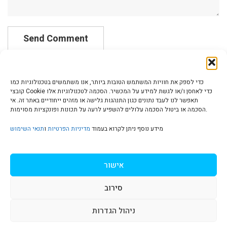
כדי לספק את חוויות המשתמש הטובות ביותר, אנו משתמשים בטכנולוגיות כמו
קובצי Cookie כדי לאחסן ו/או לגשת למידע על המכשיר. הסכמה לטכנולוגיות אלו
תאפשר לנו לעבד נתונים כגון התנהגות גלישה או מזהים ייחודיים באתר זה. אי
הסכמה או ביטול הסכמה עלולים להשפיע לרעה על תכונות ופונקציות מסוימות.
הצהרת נגישות | Accessibility
מידע נוסף ניתן לקרוא בעמוד
מדיניות הפרטיות
ו
תנאי השימוש
מדיניות פרטיות | Privacy Policy
אישור
סירוב
תנאי שימוש | Terms & Conditions
ניהול הגדרות
S