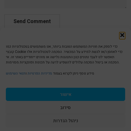
כדי לספק את חוויות המשתמש הטובות ביותר, אנו משתמשים בטכנולוגיות כמו
קובצי Cookie כדי לאחסן ו/או לגשת למידע על המכשיר. הסכמה לטכנולוגיות אלו
תאפשר לנו לעבד נתונים כגון התנהגות גלישה או מזהים ייחודיים באתר זה. אי
הסכמה או ביטול הסכמה עלולים להשפיע לרעה על תכונות ופונקציות מסוימות.
הצהרת נגישות | Accessibility
מידע נוסף ניתן לקרוא בעמוד
מדיניות הפרטיות
ו
תנאי השימוש
מדיניות פרטיות | Privacy Policy
אישור
סירוב
תנאי שימוש | Terms & Conditions
ניהול הגדרות
S