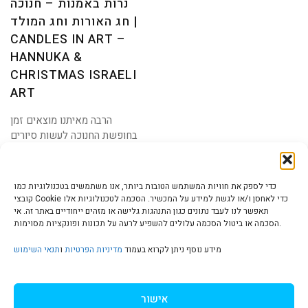
נרות באמנות – חנוכה
וחג
המולד
|
חג האורות וחג המולד |
Candles
in
art
–
CANDLES IN ART –
Hannuka
&
Christmas
HANNUKA &
Israeli
Art
CHRISTMAS ISRAELI
ART
הרבה מאיתנו מוצאים זמן
בחופשת החנוכה לעשות סיורים
ולראות מקומות עם הקשרים
כדי לספק את חוויות המשתמש הטובות ביותר, אנו משתמשים בטכנולוגיות כמו
קובצי Cookie כדי לאחסן ו/או לגשת למידע על המכשיר. הסכמה לטכנולוגיות אלו
תאפשר לנו לעבד נתונים כגון התנהגות גלישה או מזהים ייחודיים באתר זה. אי
הסכמה או ביטול הסכמה עלולים להשפיע לרעה על תכונות ופונקציות מסוימות.
הצהרת נגישות | Accessibility
מידע נוסף ניתן לקרוא בעמוד
מדיניות הפרטיות
ו
תנאי השימוש
מדיניות פרטיות | Privacy Policy
אישור