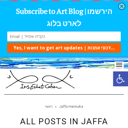
Tog
navi
Open 
Jaffa Hannuka
»
ראשי
ALL POSTS IN
JAFFA