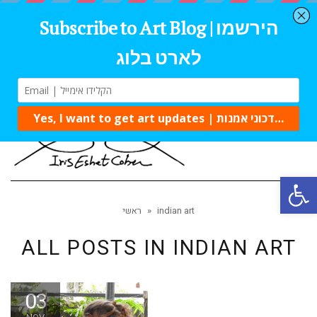
Tog
navi
Open 
indian art
»
ראשי
ALL POSTS IN
INDIAN ART
03