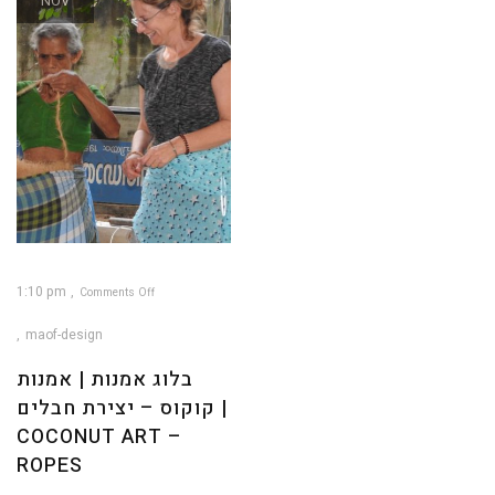
NOV
1:10 pm
Comments Off
on
בלוג
אמנות
maof-design
|
אמנות
קוקוס
–
בלוג אמנות | אמנות
יצירת
חבלים
|
קוקוס – יצירת חבלים |
Coconut
Art
–
Ropes
COCONUT ART –
ROPES