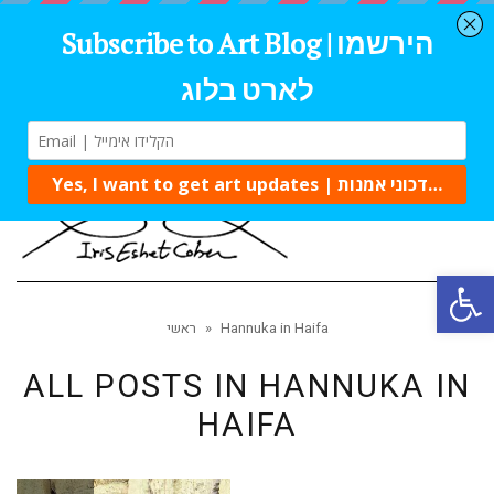
Tog
navi
Open 
Hannuka in Haifa
»
ראשי
ALL POSTS IN
HANNUKA IN
HAIFA