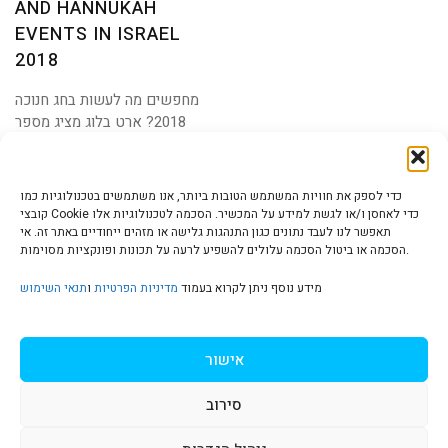
AND HANNUKAH
EVENTS IN ISRAEL
2018
מחפשים מה לעשות בחג חנוכה
2018? ארט בלוג מציג מספר
תערוכות אמנות
כדי לספק את חוויות המשתמש הטובות ביותר, אנו משתמשים בטכנולוגיות כמו
קובצי Cookie כדי לאחסן ו/או לגשת למידע על המכשיר. הסכמה לטכנולוגיות אלו
תאפשר לנו לעבד נתונים כגון התנהגות גלישה או מזהים ייחודיים באתר זה. אי
הסכמה או ביטול הסכמה עלולים להשפיע לרעה על תכונות ופונקציות מסוימות.
הצהרת נגישות | Accessibility
מידע נוסף ניתן לקרוא בעמוד
מדיניות הפרטיות
ו
תנאי השימוש
מדיניות פרטיות | Privacy Policy
אישור
סירוב
תנאי שימוש | Terms & Conditions