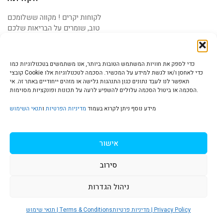
לקוחות יקרים ! מקווה ששלומכם
טוב, שומרים על הבריאות שלכם
ושל המשפחה
כדי לספק את חוויות המשתמש הטובות ביותר, אנו משתמשים בטכנולוגיות כמו
קובצי Cookie כדי לאחסן ו/או לגשת למידע על המכשיר. הסכמה לטכנולוגיות אלו
תאפשר לנו לעבד נתונים כגון התנהגות גלישה או מזהים ייחודיים באתר זה. אי
הסכמה או ביטול הסכמה עלולים להשפיע לרעה על תכונות ופונקציות מסוימות.
הצהרת נגישות | Accessibility
מידע נוסף ניתן לקרוא בעמוד
מדיניות הפרטיות
ו
תנאי השימוש
מדיניות פרטיות | Privacy Policy
אישור
סירוב
תנאי שימוש | Terms & Conditions
ניהול הגדרות
S
מדיניות פרטיות | Privacy Policy
תנאי שימוש | Terms & Conditions
© כל הזכויות שמורות ל
איריס עשת כהן-גלריה לאמנות