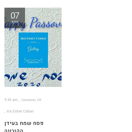
07
APR
9:30 am
Comments Off
on
פסח
שמח
Iris Eshet Cohen
בעידן
הקורונה
פסח שמח בעידן
הקורונה