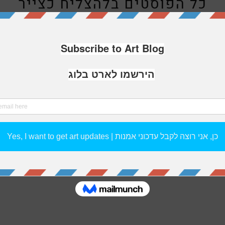
כל הפוסטים ב
להצליח כצייר