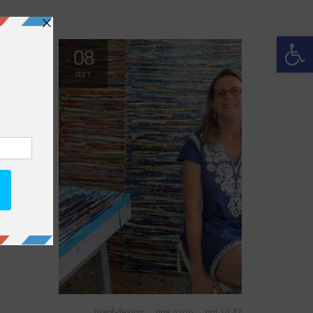
פתח סרגל נגישות
08
דצמ
10:42 pm
תגובה אחת
maof-design