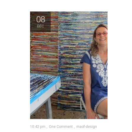
08
DEC
10:42 pm
One Comment
maof-design