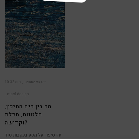
JUL
10:32 am
Comments Off
on
מה
בין
maof-design
הים
התיכון,
חלזונות,
תכלת
מה בין הים התיכון,
וקדושה?
חלזונות, תכלת
וקדושה?
זהו סיפור על מסע בעקבות סוד