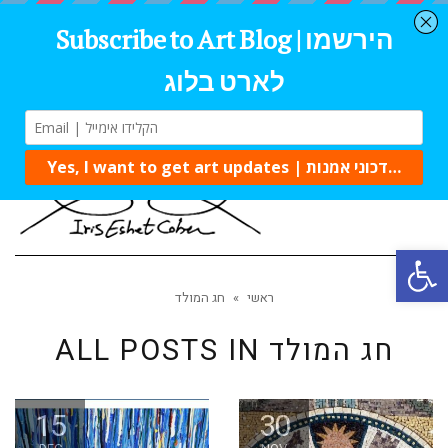
Tog
navi
Open 
ראשי
»
חג המולד
חג המולד
ALL POSTS IN
15
30