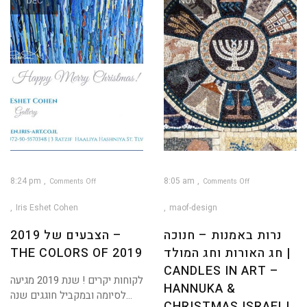
DEC
NOV
8:24 pm
8:05 am
Comments Off
Comments Off
on
on
נרות
הצבעים
באמנות
של
Iris Eshet Cohen
maof-design
2019
–
חנוכה
–
חג
The
האורות
colors
נרות באמנות – חנוכה
הצבעים של 2019 –
וחג
of
המולד
2019
|
חג האורות וחג המולד |
THE COLORS OF 2019
Candles
in
art
–
CANDLES IN ART –
Hannuka
&
לקוחות יקרים ! שנת 2019 מגיעה
Christmas
HANNUKA &
Israeli
לסיומה ובמקביל חוגגים שנה...
Art
CHRISTMAS ISRAELI