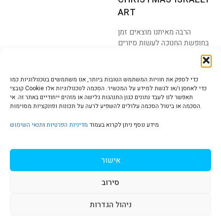
ART
הרבה מאיתנו מוצאים זמן
בחופשת החנוכה לעשות סיורים
ולראות מקומות עם הקשרים
כדי לספק את חוויות המשתמש הטובות ביותר, אנו משתמשים בטכנולוגיות כמו
קובצי Cookie כדי לאחסן ו/או לגשת למידע על המכשיר. הסכמה לטכנולוגיות אלו
תאפשר לנו לעבד נתונים כגון התנהגות גלישה או מזהים ייחודיים באתר זה. אי
הסכמה או ביטול הסכמה עלולים להשפיע לרעה על תכונות ופונקציות מסוימות.
הצהרת נגישות | Accessibility
מידע נוסף ניתן לקרוא בעמוד
מדיניות הפרטיות
ו
תנאי השימוש
מדיניות פרטיות | Privacy Policy
אישור
סירוב
תנאי שימוש | Terms & Conditions
ניהול הגדרות
S