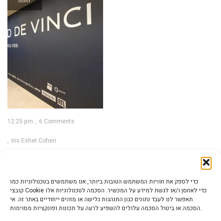
MAY
12:25 pm
6 Comments
Iris Eshet Cohen
לאונרדו דה וינצ’י
והקשר לקורונה
כדי לספק את חוויות המשתמש הטובות ביותר, אנו משתמשים בטכנולוגיות כמו
קובצי Cookie כדי לאחסן ו/או לגשת למידע על המכשיר. הסכמה לטכנולוגיות אלו
קוראים יקרים, שותפי לאהבת
תאפשר לנו לעבד נתונים כגון התנהגות גלישה או מזהים ייחודיים באתר זה. אי
האומנות, ראשית אני שמחה
הסכמה או ביטול הסכמה עלולים להשפיע לרעה על תכונות ופונקציות מסוימות.
לעדכן שהגלריה שלי ביפו