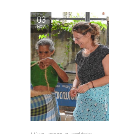
03
NOV
1:10 pm
maof-design