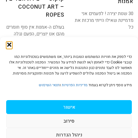
אמנות
–
Ropes
COCONUT ART –
30 שנות יצירה ! לפעמים אני
ROPES
מדמיינת שאילו הייתי מרכזת את
כל
בעולם ה-אמנות אין סוף חומרים
מהם אנו יוצרים, הפעם נגלה
משהו חדש
כדי לספק את חוויות המשתמש הטובות ביותר, אנו משתמשים בטכנולוגיות כמו
קובצי Cookie כדי לאחסן ו/או לגשת למידע על המכשיר. הסכמה לטכנולוגיות אלו
תאפשר לנו לעבד נתונים כגון התנהגות גלישה או מזהים ייחודיים באתר זה. אי
הסכמה או ביטול הסכמה עלולים להשפיע לרעה על תכונות ופונקציות מסוימות.
הצהרת נגישות | Accessibility
מידע נוסף ניתן לקרוא בעמוד
מדיניות הפרטיות
ו
תנאי השימוש
מדיניות פרטיות | Privacy Policy
אישור
סירוב
תנאי שימוש | Terms & Conditions
ניהול הגדרות