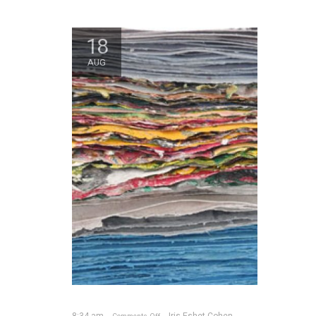
18
AUG
8:34 am
Iris Eshet Cohen