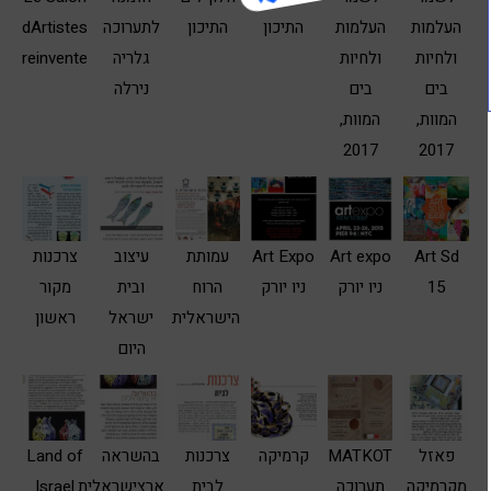
העלמות
העלמות
התיכון
התיכון
לתערוכה
dArtistes
ולחיות
ולחיות
גלריה
reinvente
בים
בים
נירלה
המוות,
המוות,
2017
2017
Art Sd
Art expo
Art Expo
עמותת
עיצוב
צרכנות
15
ניו יורק
ניו יורק
הרוח
ובית
מקור
הישראלית
ישראל
ראשון
היום
פאזל
MATKOT
קרמיקה
צרכנות
בהשראה
Land of
מקרמיקה
תערוכה
לבית
ארצישראלית
Israel