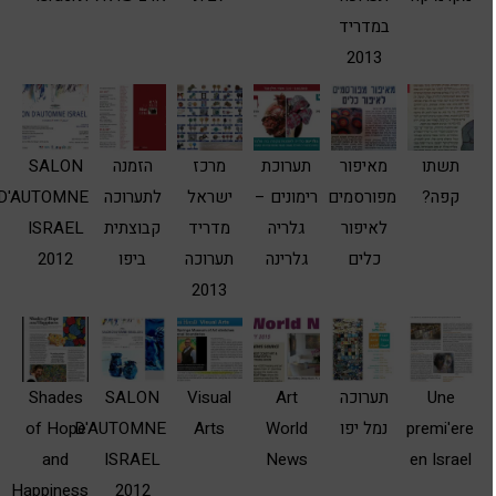
במדריד
2013
תשתו
מאיפור
תערוכת
מרכז
הזמנה
SALON
קפה?
מפורסמים
רימונים –
ישראל
לתערוכה
D'AUTOMNE
לאיפור
גלריה
מדריד
קבוצתית
ISRAEL
כלים
גלרינה
תערוכה
ביפו
2012
2013
Une
תערוכה
Art
Visual
SALON
Shades
premi'ere
נמל יפו
World
Arts
D'AUTOMNE
of Hope
and
ISRAEL
News
en Israel
Happiness
2012