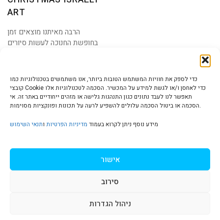
ART
הרבה מאיתנו מוצאים זמן
בחופשת החנוכה לעשות סיורים
ולראות מקומות עם הקשרים
כדי לספק את חוויות המשתמש הטובות ביותר, אנו משתמשים בטכנולוגיות כמו
קובצי Cookie כדי לאחסן ו/או לגשת למידע על המכשיר. הסכמה לטכנולוגיות אלו
תאפשר לנו לעבד נתונים כגון התנהגות גלישה או מזהים ייחודיים באתר זה. אי
הסכמה או ביטול הסכמה עלולים להשפיע לרעה על תכונות ופונקציות מסוימות.
הצהרת נגישות | Accessibility
מידע נוסף ניתן לקרוא בעמוד
מדיניות הפרטיות
ו
תנאי השימוש
מדיניות פרטיות | Privacy Policy
אישור
סירוב
תנאי שימוש | Terms & Conditions
ניהול הגדרות
S