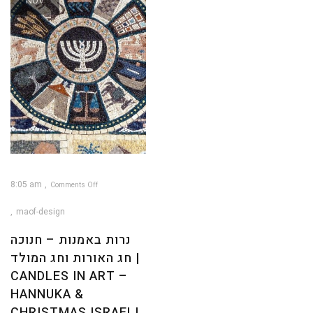
NOV
8:05 am
Comments Off
on
נרות
באמנות
maof-design
–
חנוכה
חג
האורות
נרות באמנות – חנוכה
וחג
המולד
|
חג האורות וחג המולד |
Candles
in
art
–
CANDLES IN ART –
Hannuka
&
Christmas
HANNUKA &
Israeli
Art
CHRISTMAS ISRAELI