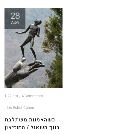
28
AUG
1:22 pm
4 Comments
Iris Eshet Cohen
כשהאמנות משתלבת
בנוף השאול / המוזיאון