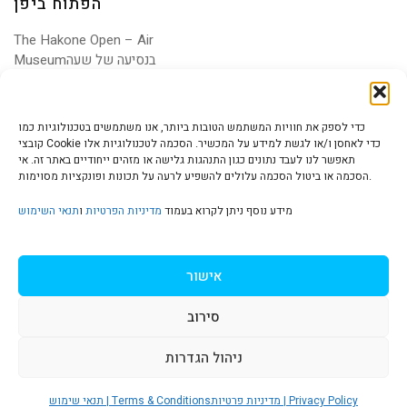
הפתוח ביפן
The Hakone Open – Air
Museumבנסיעה של שעה
מטוקיו מתגלה עולם אמנות
כדי לספק את חוויות המשתמש הטובות ביותר, אנו משתמשים בטכנולוגיות כמו
קובצי Cookie כדי לאחסן ו/או לגשת למידע על המכשיר. הסכמה לטכנולוגיות אלו
תאפשר לנו לעבד נתונים כגון התנהגות גלישה או מזהים ייחודיים באתר זה. אי
הסכמה או ביטול הסכמה עלולים להשפיע לרעה על תכונות ופונקציות מסוימות.
הצהרת נגישות | Accessibility
מידע נוסף ניתן לקרוא בעמוד
מדיניות הפרטיות
ו
תנאי השימוש
מדיניות פרטיות | Privacy Policy
אישור
סירוב
תנאי שימוש | Terms & Conditions
ניהול הגדרות
S
מדיניות פרטיות | Privacy Policy
תנאי שימוש | Terms & Conditions
© כל הזכויות שמורות ל
איריס עשת כהן-גלריה לאמנות