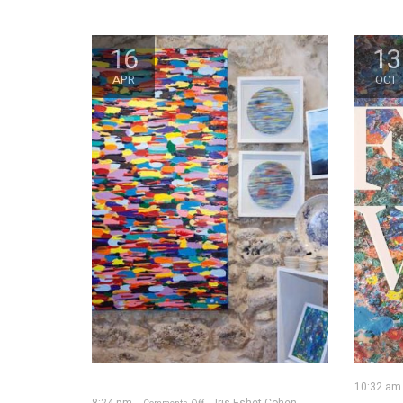
16
13
APR
OCT
10:32 am
8:24 pm
Iris Eshet Cohen