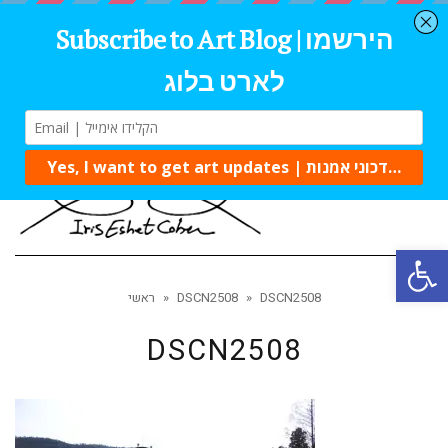
Tog
navi
Open 
DSCN2508
»
DSCN2508
»
ראשי
DSCN2508