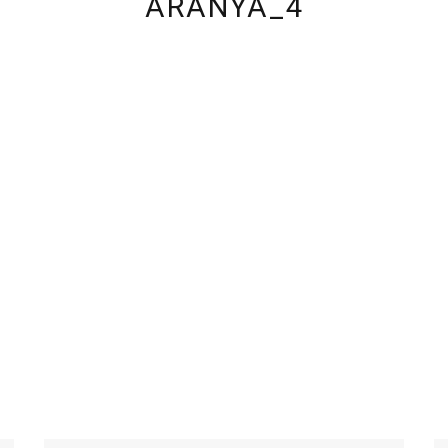
ARANYA_4
Email*
W