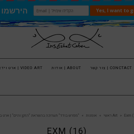
צור קשר | CONCTACT
אודות | ABOUT
ארט וידאו | VIDEO ART
Exm (
»
"מפרש בודד" תערוכה בהשראת "הזקן והים" | ארט בלוג Art
ראשי
»
אומנות
»
EXM (16)