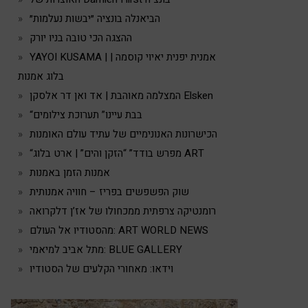
הביאנלה בונציה ״יבשות נעלמות״
ההצגה הכי טובה בניו יורק
YAYOI KUSAMA | אמנית יפנית יאיוי קוסמה |
בלוג אמנות
המצלמה מאוהבת | אד ואן דר אלסקן Elsken
“בבת עיינו” תערוכת צילומים
הכישרונות האנונימיים של עתיד עולם האומנות
“מפרש בודד” “הזקן והים” | ארט בלוג ART
אמנות הזמן באמנות
שוק הפשפשים בפריז – חוויה אמנותית
רומנטיקה צרפתית ממכחולו של אז’ן דלקרואה
מהסטודיו אל העולם: ART WORLD NEWS
מתל אביב למיאמי: BLUE GALLERY
וידאו: מאחורי הקלעים של הסטודיו