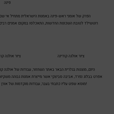
פינה
הפרק של
אומני ראש-פינה
רוטשילד לטובת השכונות החדשות, התאכלסו במקום אמנים רבים 
ציור אולגה קודינה
ציור אולגה קוד
היום, מוצגות בגלרית הבאר באתר השחזור, עבודות של אולגה קונד
אפרט בבלוג נפרד, אביבה סביצקי אשר מייצרת אמנות גבוהה משקיות 
עליו כתבתי בעבר, עבודות מוקדמות של אורן פישר ועוד עבודות מצוינות ונדירות – הזדמנות פז לאספנים!
מוסא שפט