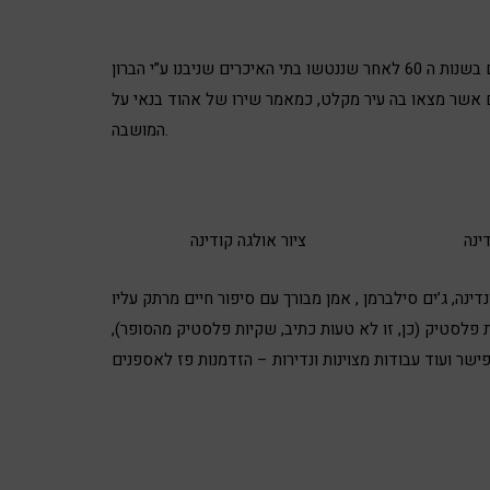
באמנות הישראלית מתחיל אי שם בשנות ה 60 לאחר שננטשו בתי האיכרים שניבנו ע”י הברון
אשר מצאו בה עיר מקלט, כמאמר שירו של אהוד בנאי על
המושבה.
ינה
ציור אולגה קודינה
ינה, ג’ים סילברמן , אמן מבורך עם סיפור חיים מרתק עליו
פלסטיק (כן, זו לא טעות כתיב, שקיות פלסטיק מהסופר),