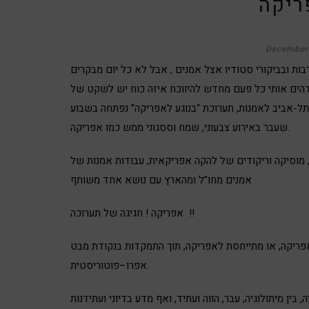
ריקה
December
בות ובביקורי סטודיו אצל אמנים , אבל לא כל יום מבקרים
מדהים אותי כל פעם מחדש להיווכח איזה כוח יש לשקט של
ל-אביב לאמנות, תערוכת “
בנוגע לאפריקה
” נפתחה בשבוע
שעבר באירוע צבעוני, שמח וססגוני ממש כמו אפריקה.
 מוסיקה וריקודים של להקה אפריקאית, עבודות אמנות של
אמנים מחו”ל ומהארץ עם נושא אחד משותף
אפריקה ! חגיגה של תערוכה !!
פריקה, או מתייחסת לאפריקה, תוך התמקדות בנקודת מבט
אפרו–פוטוריסטית.