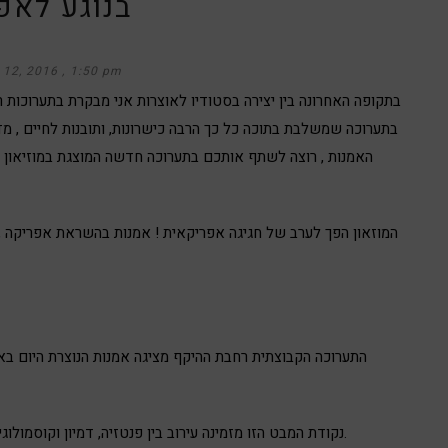
בנוגע לאפ
 12, 2016
1:50 pm
בתקופה האחרונה בין
יצירה בסטודיו לאוצרות
אני מבקרת בתערוכות ר
בתערוכה שמשלבת בתוכה כל כך הרבה כישרונות, ותובנות לחיים , 
האמנות , רוצה לשתף אותכם בתערוכה חדשה המוצגת במוזיאון ת
המוזאון הפך לערב של חגיגה אפריקאית ! אמנות בהשראת אפריקה ,
התערוכה הקבוצתית רחבת ההיקף מציגה אמנות הנוצרת היום בא
נקודת המבט הזו מזמינה עירוב בין פנטזיה, דמיון וקוסמולוגיה, בין מיתולוגיה, עבר, הווה ועתיד, ואף מדע בדיוני ועתידנות.