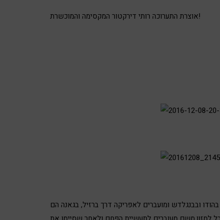
אוצרת התערוכה רותי דירקטור המקסימה והמוכשרת!
בהודו ובבנגלדש ומועברים לאפריקה דרך ברזיל, בגאנה הם
ל למזון,משם מעוברים לתעשיית הפחם ולאחר שסיימו את