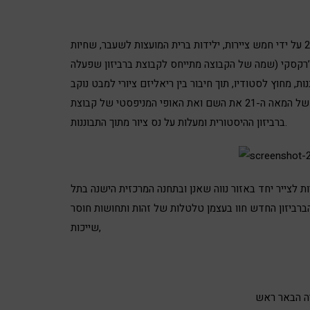
אולגה קונדינה חברה בקבוצת “הברביזון החדש” אשר נוסדה ב-2010 על ידי חמש ציירות, ילידות ברית המועצות לשעבר, שחיות
ה צ’רקסקי (שמה של הקבוצה מתייחס לקבוצת ברביזון שפעלה
ך התבוננות, מחוץ לסטודיו, תוך חיבור בין ריאליזם ציורי למבט נוקב
במציאות החברתית. כשחברות ברביזון החדש מאמצות בעשור השני של המאה ה-21 את השם ואת האופי המניפסטי של קבוצת
ברביזון ההיסטורית ומעלות על נס ציור מתוך התבוננות.
לצייר יחד באזור נווה שאנן ובתחנה המרכזית הישנה בתל
הברביזון החדש חוו בעצמן טלטלות של זהות ותחושות חוסר
שייכות,
יה הבאר ראש