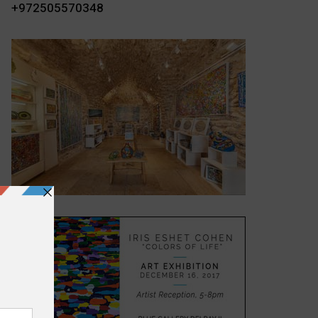
+972505570348