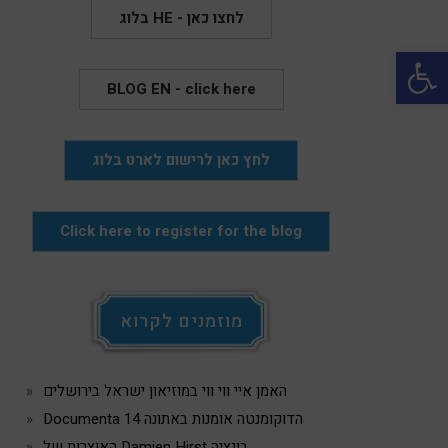
בלוג HE - לחצו כאן
Open 
BLOG EN - click here
לחץ כאן לרישום לארט בלוג
Click here to register for the blog
מוזמנים לקרוא
האמן איי ווי ווי במוזיאון ישראל בירושלים
Documenta 14 הדוקומנטה אומנות באתונה
האוצרות של Damien Hirst בונציה