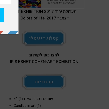
ART EXHIBITION 2017 תערוכת יחיד
'Colors of life' דצמבר 2017
קטלוג דיגיטלי
לחצו כאן לקטלוג
IRIS ESHET COHEN-ART EXHIBITION
קטגוריות
40 שנה למרכז פומפידו
(1)
Candles in art
(1)